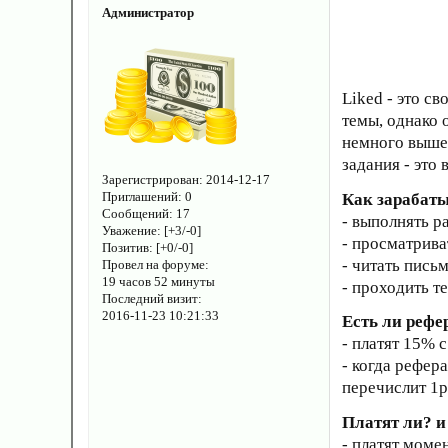
Администратор
Liked - это св
темы, однако 
немного выше.
задания - это 
Зарегистрирован
: 2014-12-17
Как зарабат
Приглашений:
0
Сообщений:
17
- выполнять р
Уважение:
[+3/-0]
- просматрива
Позитив:
[+0/-0]
- читать пись
Провел на форуме:
19 часов 52 минуты
- проходить т
Последний визит:
2016-11-23 10:21:33
Есть ли рефе
- платят 15% 
- когда рефер
перечислит 1р
Платят ли? 
- платят моме